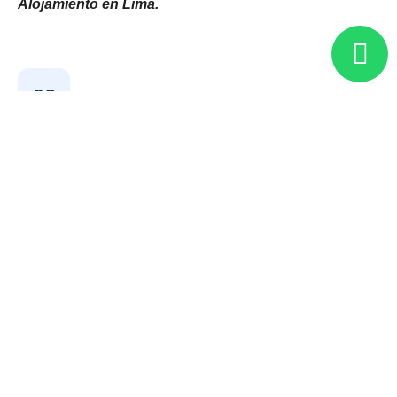
Alojamiento en Lima.
02
Lima
03
Lima - Paracas - Ica - Lima
04
Lima - Arequipa
05
Arequipa - Chivay