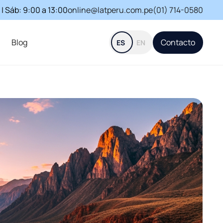
 | Sáb: 9:00 a 13:00
online@latperu.com.pe
(01) 714-0580
Blog
Contacto
ES
EN