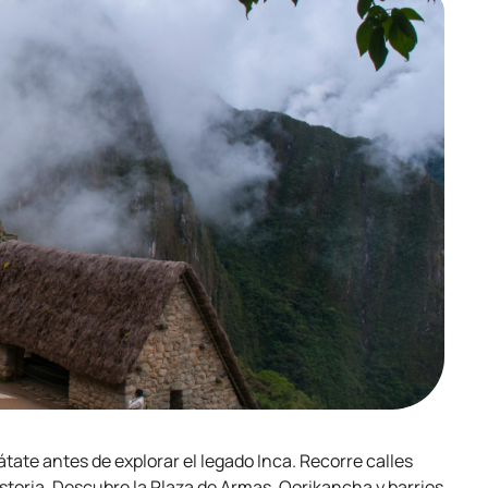
átate antes de explorar el legado Inca. Recorre calles
historia. Descubre la Plaza de Armas, Qorikancha y barrios