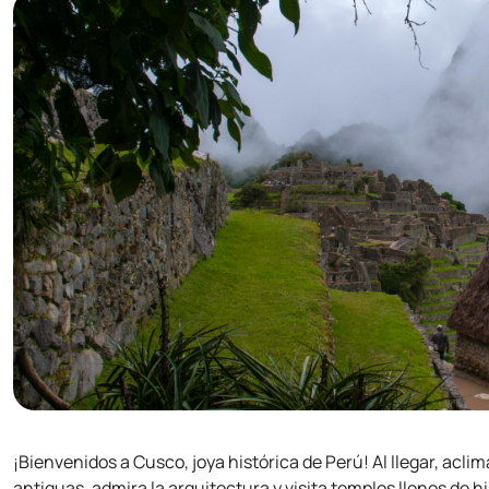
¡Bienvenidos a Cusco, joya histórica de Perú! Al llegar, aclim
antiguas, admira la arquitectura y visita templos llenos de 