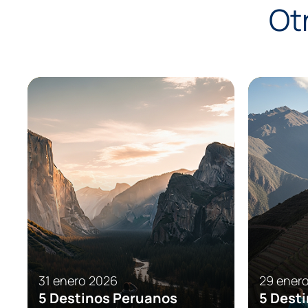
Ot
Consejos
Eventos
Consejos
31 enero 2026
29 ener
5 Destinos Peruanos
5 Dest