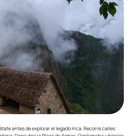
átate antes de explorar el legado Inca. Recorre calles
historia. Descubre la Plaza de Armas, Qorikancha y barrios