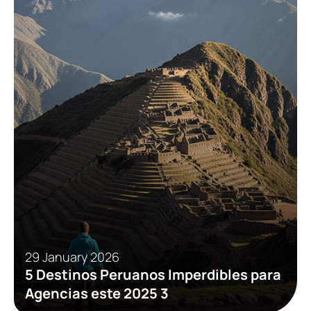
29 January 2026
5 Destinos Peruanos Imperdibles para
Agencias este 2025 3