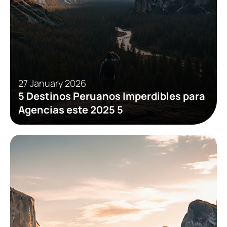
27 January 2026
5 Destinos Peruanos Imperdibles para
Agencias este 2025 5
Events
Tips