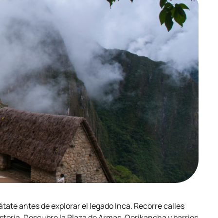
átate antes de explorar el legado Inca. Recorre calles
historia. Descubre la Plaza de Armas, Qorikancha y barrios