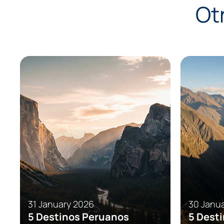
Ot
Events
Experiences
Tendenci
31 January 2026
30 Janu
5 Destinos Peruanos
5 Dest