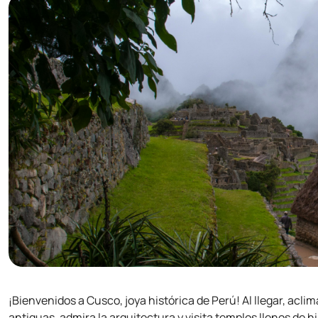
¡Bienvenidos a Cusco, joya histórica de Perú! Al llegar, aclim
antiguas, admira la arquitectura y visita templos llenos de 