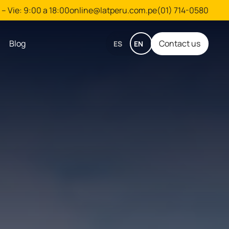
– Vie: 9:00 a 18:00
online@latperu.com.pe
(01) 714-0580
Blog
Contact us
ES
EN