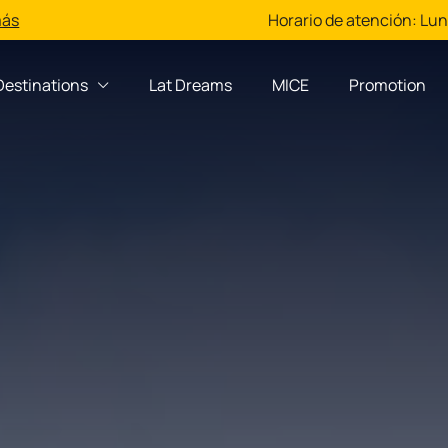
más
Horario de atención: Lun 
Destinations
Lat Dreams
MICE
Promotion