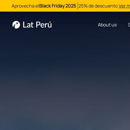
Aprovecha el
Black Friday 2025
25% de descuento.
Ver 
About us