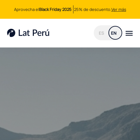
Aprovecha el
Black Friday 2025
25% de descuento.
Ver más
ES
EN